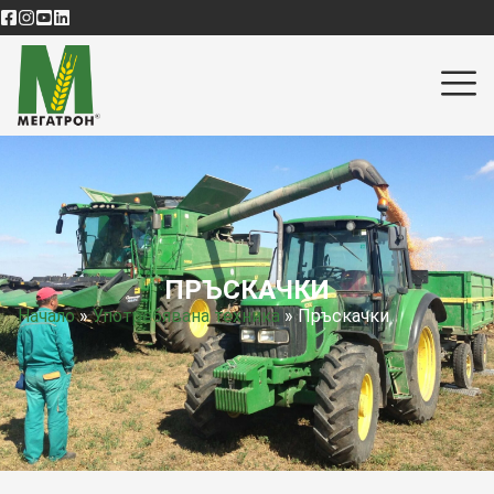
ПРЪСКАЧКИ
Начало
»
Употребявана техника
»
Пръскачки