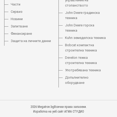
управление на
Части
стопанството
Сервиз
John Deere градинска
техника
Новини
John Deere горска
Запитване
техника
Финансиране
Kuhn земеделска техника
Защита на личните данни
Bobcat компактна
строителна техника
Develon тежка
строителна техника
Употребявана техника
Допълнително
оборудване
2026 Megatron.bgВсички права запазени.
Изработка на уеб сайт АГМА СТУДИО