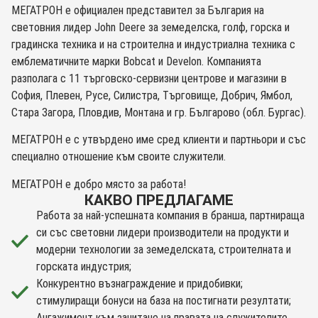
МЕГАТРОН е официален представител за България на
световния лидер John Deere за земеделска, голф, горска и
градинска техника и на строителна и индустриална техника с
емблематичните марки Bobcat и Develon. Компанията
разполага с 11 търговско-сервизни центрове и магазини в
София, Плевен, Русе, Силистра, Търговище, Добрич, Ямбол,
Стара Загора, Пловдив, Монтана и гр. Българово (обл. Бургас).
МЕГАТРОН е с утвърдено име сред клиенти и партньори и със
специално отношение към своите служители.
МЕГАТРОН е добро място за работа!
КАКВО ПРЕДЛАГАМЕ
Работа за най-успешната компания в бранша, партнираща
си със световни лидери производители на продукти и
модерни технологии за земеделската, строителната и
горската индустрия;
Конкурентно възнаграждение и придобивки;
стимулиращи бонуси на база на постигнати резултати;
Ангажимент към зачитане на правата на служителите,