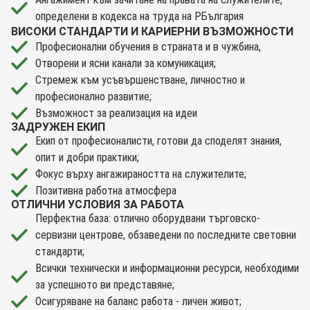
определени в кодекса на труда на РБългария
ВИСОКИ СТАНДАРТИ И КАРИЕРНИ ВЪЗМОЖНОСТИ
Професионални обучения в страната и в чужбина,
Отворени и ясни канали за комуникация;
Стремеж към усъвършенстване, личностно и
професионално развитие;
Възможност за реализация на идеи
ЗАДРУЖЕН ЕКИП
Екип от професионалисти, готови да споделят знания,
опит и добри практики;
Фокус върху ангажираността на служителите;
Позитивна работна атмосфера
ОТЛИЧНИ УСЛОВИЯ ЗА РАБОТА
Перфектна база: отлично оборудвани търговско-
сервизни центрове, обзаведени по последните световни
стандарти;
Всички технически и информационни ресурси, необходими
за успешното ви представяне;
Oсигуряване на баланс работа - личен живот;