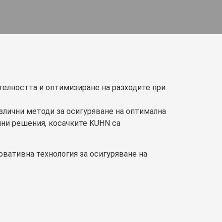
елността и оптимизиране на разходите при
азлични методи за осигуряване на оптимална
чни решения, косачките KUHN са
овативна технология за осигуряване на