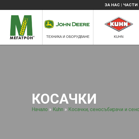
ЗА НАС
ЧАСТИ
ТЕХНИКА И ОБОРУДВАНЕ
KUHN
КОСАЧКИ
Начало
»
Kuhn
»
Косачки, сеносъбирачи и се