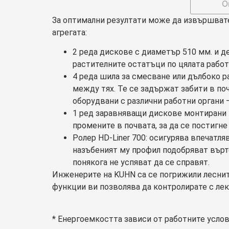
О
За оптимални резултати може да извършвате
агрегата:
2 реда дискове с диаметър 510 мм. и д
растителните остатъци по цялата рабо
4 реда шила за смесване или дълбоко р
между тях. Те се задържат забити в по
оборудвани с различни работни органи –
1 ред заравняващи дискове монтирани н
промените в почвата, за да се постигн
Ролер HD-Liner 700: осигурява впечатля
назъбеният му профил подобряват върт
понякога не успяват да се справят.
Инженерите на KUHN са се погрижили леснит
функции ви позволява да контролирате с ле
* Енергоемкостта зависи от работните усло