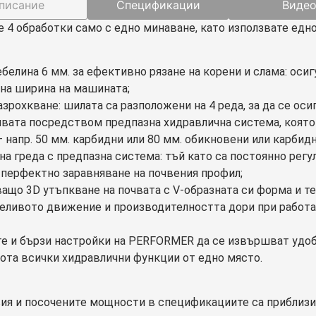
писание
Спецификации
Виде
 4 обработки само с едно минаване, като използвате едн
ебелина 6 мм. за ефективно рязане на корени и слама: оси
тна ширина на машината;
азрохкване: шилата са разположени на 4 реда, за да се ос
чвата посредством предпазна хидравлична система, която 
 напр. 50 мм. карбидни или 80 мм. обикновени или карбидн
а греда с предпазна система: тъй като са постоянно регу
е перфектно заравняване на почвения профил;
ващо 3D утъпкване на почвата с V-образната си форма и т
еливото движение и производителността дори при работа 
е и бързи настройки на PERFORMER да се извършват удобн
кота всички хидравлични функции от едно място.
вия и посочените мощности в спецификациите са приблизи