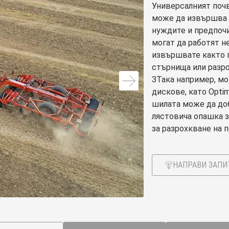
Универсалният поч
може да извършва 
нуждите и предпочи
могат да работят н
извършвате както п
стърнища или разро
ЗТака например, мо
дискове, като Optim
шилата може да доб
лястовича опашка з
за разрохкване на п
НАПРАВИ ЗАПИ