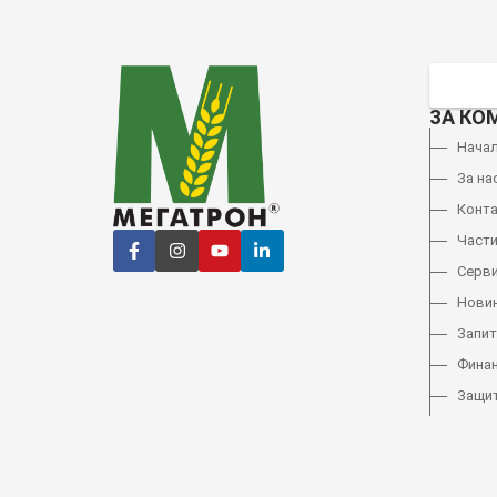
ЗА КО
Нача
За на
Конт
Част
Серв
Нови
Запи
Фина
Защит