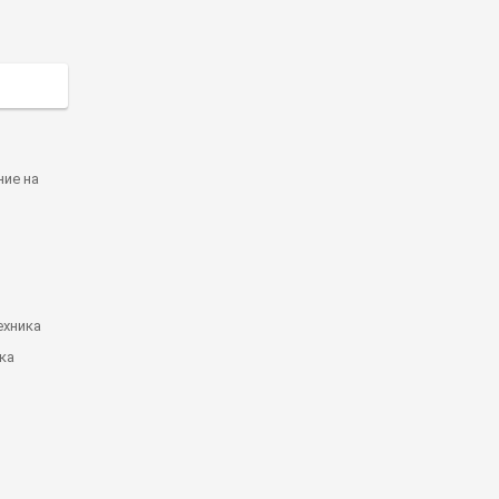
ние на
ехника
ка