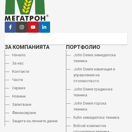
ЗА КОМПАНИЯТА
ПОРТФОЛИО
Начало
John Deere земеделска
техника
За нас
John Deere навигация и
Контакти
управление на
Части
стопанството
Сервиз
John Deere градинска
техника
Новини
John Deere горска
Запитване
техника
Финансиране
Kuhn земеделска техника
Защита на личните данни
Bobcat компактна
строителна техника