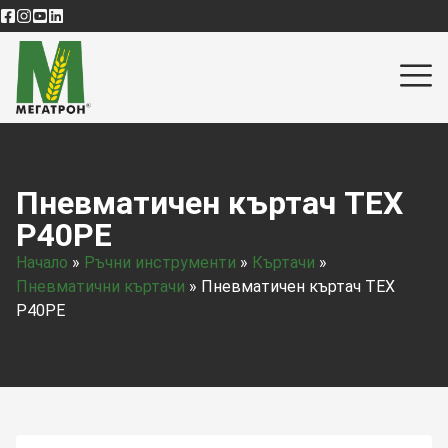
Пневматичен къртач TEX
P40PE
Начало
»
Ръчни инструменти
»
Къртачи
»
Пневматични къртачи
»
Пневматичен къртач TEX
P40PE