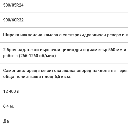
500/85R24
900/60R32
Широка наклонена камера с електрохидравличен реверс и 
2 броя надлъжни вършачни цилиндри с диаметър 560 мм и 
работа (266-1260 об/мин)
Самонивилираща се ситова люлка според наклона на терена.
обща почистваща площ 6,5 кв.м.
12 400 л.
6,4 м.
Да