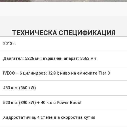
ТЕХНИЧЕСКА СПЕЦИФИКАЦИЯ
2013 г.
Двигател: 5226 мч; вършачен апарат: 3563 мч
IVECO – 6 цилиндров; 12,9 l; ниво на емисиите Tier 3
483 к.с. (360 kW)
523 к.с. (390 kW) + 40 к.с с Power Boost
Хидростатична, 4 степенна скоростна кутия