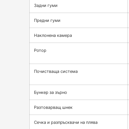
Задни гуми
Предни гуми
Наклонена камера
Ротор
Почистваща система
Бункер за зърно
Разтоварващ шнек
Сечка и разпръсквачи на плява