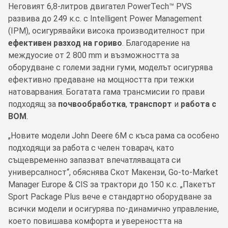
Неговият 6,8-литров двигател PowerTech™ PVS
развива до 249 к.с. с Intelligent Power Management
(IPM), осигурявайки висока производителност при
ефективен разход на гориво
. Благодарение на
междуосие от 2 800 mm и възможността за
оборудване с големи задни гуми, моделът осигурява
ефективно предаване на мощността при тежки
натоварвания. Богатата гама трансмисии го прави
подходящ за
почвообработка
,
транспорт
и
работа с
ВОМ
.
„Новите модели John Deere 6M с къса рама са особено
подходящи за работа с челен товарач, като
същевременно запазват впечатляващата си
универсалност“, обяснява Скот Макензи, Go-to-Market
Manager Europe & CIS за трактори до 150 к.с. „Пакетът
Sport Package Plus вече е стандартно оборудване за
всички модели и осигурява по-динамично управление,
което повишава комфорта и увереността на