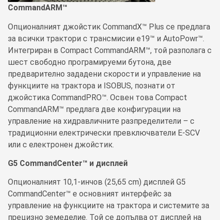
CommandARM™
Опционалният джойстик CommandX™ Plus се предлага
за всички трактори с трансмисии e19™ и AutoPowr™.
Интегриран в Compact CommandARM™, той разполага с
шест свободно програмируеми бутона, две
предварително зададени скорости и управление на
функциите на трактора и ISOBUS, познати от
джойстика CommandPRO™. Освен това Compact
CommandARM™ предлага две конфигурации на
управление на хидравличните разпределители – с
традиционни електрически превключватели E-SCV
или с електронен джойстик.
G5 CommandCenter™ и дисплей
Опционалният 10,1-инчов (25,65 cm) дисплей G5
CommandCenter™ е основният интерфейс за
управление на функциите на трактора и системите за
прецизно земеделие. Той се допълва от дисплей на