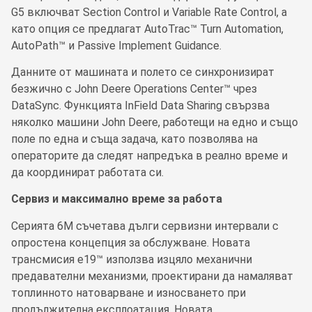
G5 включват Section Control и Variable Rate Control, а
като опция се предлагат AutoTrac™ Turn Automation,
AutoPath™ и Passive Implement Guidance.
Данните от машината и полето се синхронизират
безжично с John Deere Operations Center™ чрез
DataSync. Функцията InField Data Sharing свързва
няколко машини John Deere, работещи на едно и също
поле по една и съща задача, като позволява на
операторите да следят напредъка в реално време и
да координират работата си.
Сервиз и максимално време за работа
Серията 6M съчетава дълги сервизни интервали с
опростена концепция за обслужване. Новата
трансмисия e19™ използва изцяло механични
предавателни механизми, проектирани да намаляват
топлинното натоварване и износването при
продължителна експлоатация. Новата