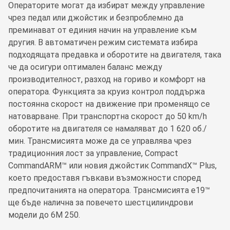
Операторите могат да избират между управление
чрез педал или джойстик и безпроблемно да
преминават от единия начин на управление към
другия. В автоматичен режим системата избира
подходящата предавка и оборотите на двигателя, така
че да осигури оптимален баланс между
производителност, разход на гориво и комфорт на
оператора. Функцията за круиз контрол поддържа
постоянна скорост на движение при променящо се
натоварване. При транспортна скорост до 50 km/h
оборотите на двигателя се намаляват до 1 620 об./
мин. Трансмисията може да се управлява чрез
традиционния лост за управление, Compact
CommandARM™ или новия джойстик CommandX™ Plus,
което предоставя гъвкави възможности според
предпочитанията на оператора. Трансмисията e19™
ще бъде налична за повечето шестцилиндрови
модели до 6M 250.