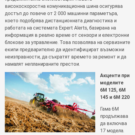
високоскоростна комуникационна шина осигурява
достъп до повече от 2 000 машинни параметъра,
което подобрява дистанционната диагностика и
работата на системата Expert Alerts, базирана на
информация в реално време от сензори и електронни
блокове за управление. Това позволява на сервизните
екипи предварително да идентифицират възможни
неизправности, да съкратят времето за ремонт и да
намалят непланираните престои.
Акценти при
моделите
6M 125, 6M
145 и 6M 220
Гама 6M
продължава
да включва
17 модела.