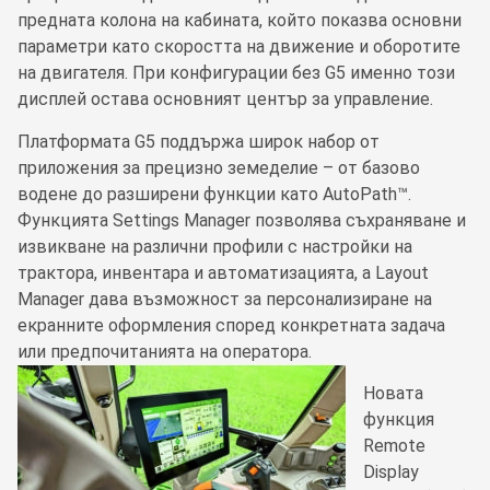
предната колона на кабината, който показва основни
параметри като скоростта на движение и оборотите
на двигателя. При конфигурации без G5 именно този
дисплей остава основният център за управление.
Платформата G5 поддържа широк набор от
приложения за прецизно земеделие – от базово
водене до разширени функции като AutoPath™.
Функцията Settings Manager позволява съхраняване и
извикване на различни профили с настройки на
трактора, инвентара и автоматизацията, а Layout
Manager дава възможност за персонализиране на
екранните оформления според конкретната задача
или предпочитанията на оператора.
Новата
функция
Remote
Display