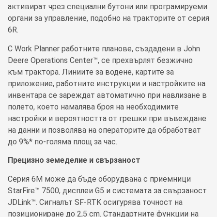
активират чрез специални бутони или програмируеми
органи за управление, подобно на тракторите от серия
6R.
С Work Planner работните планове, създадени в John
Deere Operations Center™, се прехвърлят безжично
към трактора. Линиите за водене, картите за
приложение, работните инструкции и настройките на
инвентара се зареждат автоматично при навлизане в
полето, което намалява броя на необходимите
настройки и вероятността от грешки при въвеждане
на данни и позволява на операторите да обработват
до 9%* по-голяма площ за час.
Прецизно земеделие и свързаност
Серия 6M може да бъде оборудвана с приемници
StarFire™ 7500, дисплеи G5 и системата за свързаност
JDLink™. Сигналът SF-RTK осигурява точност на
позициониране до 2,5 cm. Стандартните функции на