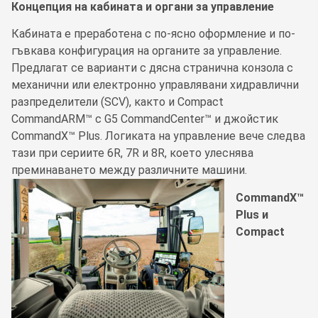
Концепция на кабината и органи за управление
Кабината е преработена с по-ясно оформление и по-
гъвкава конфигурация на органите за управление.
Предлагат се варианти с дясна странична конзола с
механични или електронно управлявани хидравлични
разпределители (SCV), както и Compact
CommandARM™ с G5 CommandCenter™ и джойстик
CommandX™ Plus. Логиката на управление вече следва
тази при сериите 6R, 7R и 8R, което улеснява
преминаването между различните машини.
CommandX™
Plus и
Compact