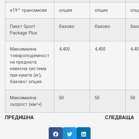
e19™ трансмисия
опция
опция
опц
Пакет Sport
базово
базово
баз
Package Plus
Максимална
4,400
4,400
4,40
товароподемност
на предната
навесна система
при куките (кг),
базово/ опция
Максимална
50
50
50
скорост (км/ч)
ПРЕДИШНА
СЛЕДВАЩА