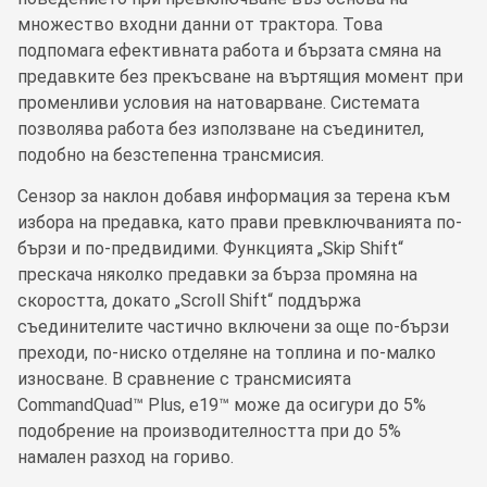
множество входни данни от трактора. Това
подпомага ефективната работа и бързата смяна на
предавките без прекъсване на въртящия момент при
променливи условия на натоварване. Системата
позволява работа без използване на съединител,
подобно на безстепенна трансмисия.
Сензор за наклон добавя информация за терена към
избора на предавка, като прави превключванията по-
бързи и по-предвидими. Функцията „Skip Shift“
прескача няколко предавки за бърза промяна на
скоростта, докато „Scroll Shift“ поддържа
съединителите частично включени за още по-бързи
преходи, по-ниско отделяне на топлина и по-малко
износване. В сравнение с трансмисията
CommandQuad™ Plus, e19™ може да осигури до 5%
подобрение на производителността при до 5%
намален разход на гориво.