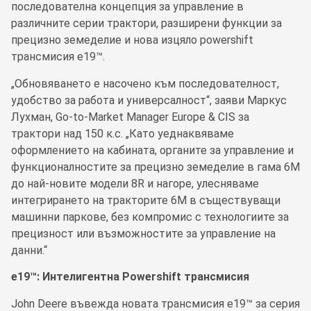
последователна концепция за управление в
различните серии трактори, разширени функции за
прецизно земеделие и нова изцяло powershift
трансмисия e19™.
„Обновяването е насочено към последователност,
удобство за работа и универсалност“, заяви Маркус
Лухман, Go-to-Market Manager Europe & CIS за
трактори над 150 к.с. „Като уеднаквяваме
оформлението на кабината, органите за управление и
функционалностите за прецизно земеделие в гама 6M
до най-новите модели 8R и нагоре, улесняваме
интегрирането на тракторите 6M в съществуващи
машинни паркове, без компромис с технологиите за
прецизност или възможностите за управление на
данни.“
e19™: Интелигентна Powershift трансмисия
John Deere въвежда новата трансмисия e19™ за серия