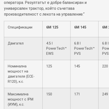
оператора. Резултатът е добре балансиран и
универсален трактор, който съчетава
производителност с лекота на управление.“
Спецификации
6M 125
6M 145
6M 
Двигател
4.5 l
6.8 l
6.8 l
PowerTech™
PowerTech™
Pow
EWS
PVS
PVS
Номинална
125
145
220
мощност на
двигателя (ECE-
R120), к.с.
Максимална
150
171
249
мощност с IPM
(ИУМ), к.с.