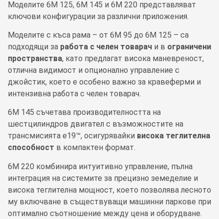
Моделите 6M 125, 6M 145 и 6M 220 представляват
ключови конфигурации за различни приложения.
Моделите с къса рама – от 6M 95 до 6M 125 – са
подходящи за
работа с челен товарач
и в
ограничени
пространства
, като предлагат висока маневреност,
отлична видимост и опционално управление с
джойстик, което е особено важно за кравеферми и
интензивна работа с челен товарач.
6M 145 съчетава производителността на
шестцилиндров двигател с възможностите на
трансмисията e19™, осигурявайки
висока теглителна
способност
в компактен формат.
6M 220 комбинира интуитивно управление, пълна
интеграция на системите за прецизно земеделие и
висока теглителна мощност, което позволява лесното
му включване в съществуващи машинни паркове при
оптимално съотношение между цена и оборудване.