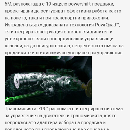
6M, разполагаща с 19 изцяло powershift предавки,
проектирани да осигуряват ефективна работа както
на полето, така и при транспортни приложения.
Изградена върху доказаната технология PowrQuad™,
тя интегрира конструкция с двоен съединител и
усъвършенствани пропорционални управляващи
клапани, за да осигури плавна, непрекъсната смяна на
предавките и по-динамично усещане при управление.
Трансмисията e19™ разполага с интегрирана система
за управление на двигателя и трансмисията, която
непрекъснато адаптира избора на предавка и
поведението при превключване въз основа на