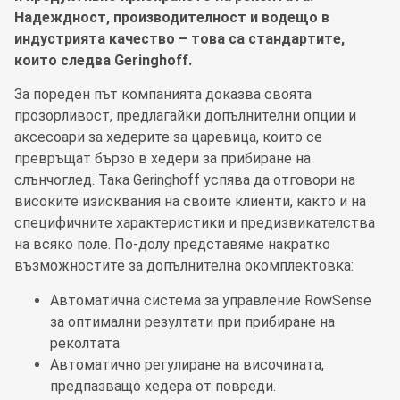
Надеждност, производителност и водещо в
индустрията качество – това са стандартите,
които следва Geringhoff.
За пореден път компанията доказва своята
прозорливост, предлагайки допълнителни опции и
аксесоари за хедерите за царевица, които сe
превръщат бързо в хедери за прибиране на
слънчоглед. Така Geringhoff успява да отговори на
високите изисквания на своите клиенти, както и на
специфичните характеристики и предизвикателства
на всяко поле. По-долу представяме накратко
възможностите за допълнителна окомплектовка:
Автоматична система за управление RowSense
за оптимални резултати при прибиране на
реколтата.
Автоматично регулиране на височината,
предпазващо хедера от повреди.