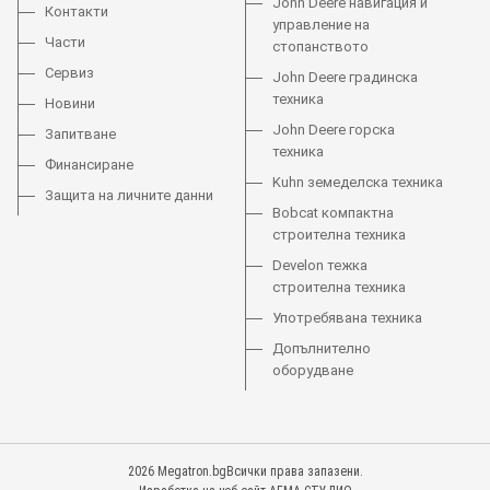
John Deere навигация и
Контакти
управление на
Части
стопанството
Сервиз
John Deere градинска
техника
Новини
John Deere горска
Запитване
техника
Финансиране
Kuhn земеделска техника
Защита на личните данни
Bobcat компактна
строителна техника
Develon тежка
строителна техника
Употребявана техника
Допълнително
оборудване
2026 Megatron.bgВсички права запазени.