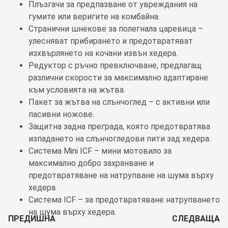
Плъзгачи за предпазване от увреждания на
гумите или веригите на комбайна.
Странични шнекове за полегнала царевица –
улесняват прибирането и предотвратяват
изхвърлянето на кочани извън хедера.
Редуктор с ръчно превключване, предлагащ
различни скорости за максимално адаптиране
към условията на жътва.
Пакет за жътва на слънчоглед – с активни или
пасивни ножове.
Защитна задна преграда, която предотвратява
изпадането на слънчогледови пити зад хедера.
Система Mini ICF – мини мотовило за
максимално добро захранване и
предотвратяване на натрупване на шума върху
хедера.
Система ICF – за предотвратяване натрупването
на шума върху хедера.
ПРЕДИШНА
СЛЕДВАЩА