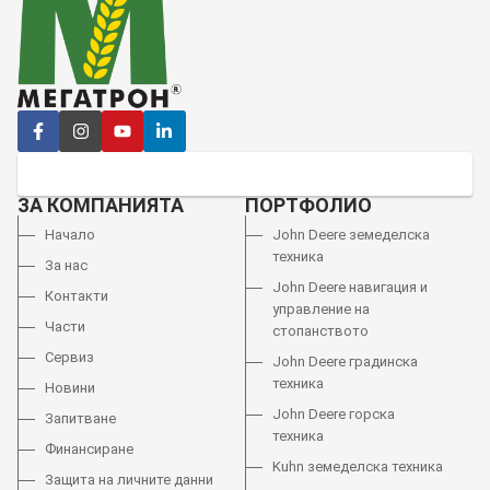
ЗА КОМПАНИЯТА
ПОРТФОЛИО
Начало
John Deere земеделска
техника
За нас
John Deere навигация и
Контакти
управление на
Части
стопанството
Сервиз
John Deere градинска
техника
Новини
John Deere горска
Запитване
техника
Финансиране
Kuhn земеделска техника
Защита на личните данни