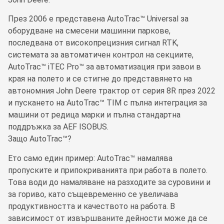
През 2006 е представена AutoTrac™ Universal за
оборудване на смесени машинни паркове,
последвана от високопрецизния сигнал RTK,
системата за автоматичен контрол на секциите,
AutoTrac™ iTEC Pro™ за автоматизация при завои в
края на полето и се стигне до представянето на
автономния John Deere трактор от серия 8R през 2022
и пускането на AutoTrac™ TIM с пълна интеграция за
машини от редица марки и пълна стандартна
поддръжка за AEF ISOBUS.
Защо AutoTrac™?
Ето само един пример: AutoTrac™ намалява
пропуските и припокриванията при работа в полето.
Това води до намаляване на разходите за суровини и
за гориво, като същевременно се увеличава
продуктивността и качеството на работа. В
зависимост от извършваните дейности може да се