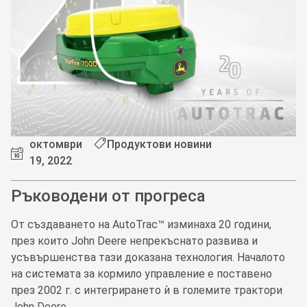
октомври
Продуктови новини
19, 2022
Ръководени от прогреса
От създаването на AutoTrac™ изминаха 20 години,
през които John Deere непрекъснато развива и
усъвършенства тази доказана технология. Началото
на системата за кормило управление е поставено
през 2002 г. с интегрирането ѝ в големите трактори
John Deere.