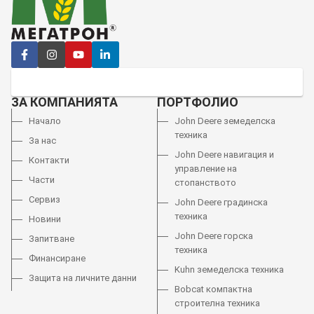
ЗА КОМПАНИЯТА
ПОРТФОЛИО
Начало
John Deere земеделска
техника
За нас
John Deere навигация и
Контакти
управление на
Части
стопанството
Сервиз
John Deere градинска
техника
Новини
John Deere горска
Запитване
техника
Финансиране
Kuhn земеделска техника
Защита на личните данни
Bobcat компактна
строителна техника